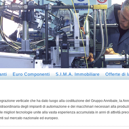
anti
Euro Componenti
S.I.M.A. Immobiliare
Offerte di 
egrazione verticale che ha dato luogo alla costituzione del Gruppo Annibale, la Ann
traordinaria degli impianti di automazione e dei macchinari necessari alla produzi
le migliori tecnologie unite alla vasta esperienza accumulata in anni di attività pre
enti sul mercato nazionale ed europeo.