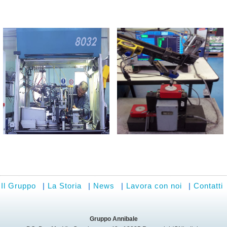
Il Gruppo
|
La Storia
|
News
|
Lavora con noi
|
Contatti
Gruppo Annibale