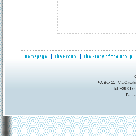
Homepage
|
The Group
|
The Story of the Group
P.O. Box 11 - Via Casalg
Tel. +39.017
Parti