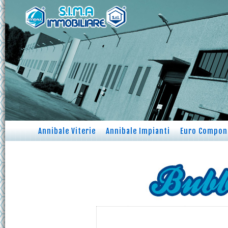
Annibale Viterie
Annibale Impianti
Euro Compon